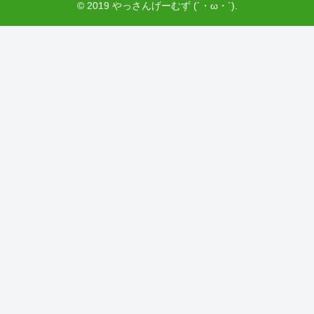
© 2019 やっさんげーむず (´・ω・`).