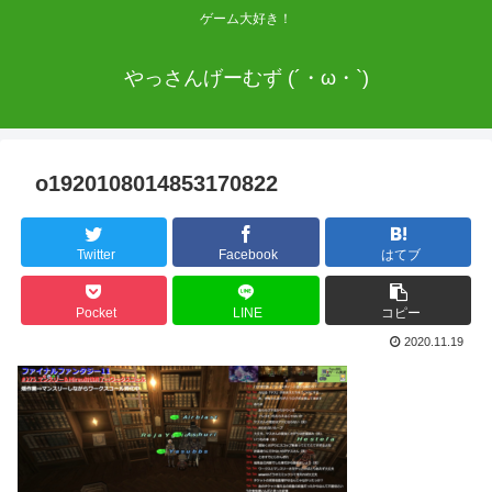
ゲーム大好き！
やっさんげーむず (´・ω・`)
o1920108014853170822
Twitter
Facebook
はてブ
Pocket
LINE
コピー
2020.11.19