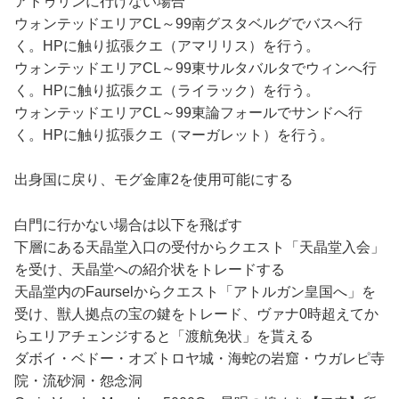
アドゥリンに行けない場合
ウォンテッドエリアCL～99南グスタベルグでバスへ行
く。HPに触り拡張クエ（アマリリス）を行う。
ウォンテッドエリアCL～99東サルタバルタでウィンへ行
く。HPに触り拡張クエ（ライラック）を行う。
ウォンテッドエリアCL～99東論フォールでサンドへ行
く。HPに触り拡張クエ（マーガレット）を行う。
出身国に戻り、モグ金庫2を使用可能にする
白門に行かない場合は以下を飛ばす
下層にある天晶堂入口の受付からクエスト「天晶堂入会」
を受け、天晶堂への紹介状をトレードする
天晶堂内のFaurselからクエスト「アトルガン皇国へ」を
受け、獣人拠点の宝の鍵をトレード、ヴァナ0時超えてか
らエリアチェンジすると「渡航免状」を貰える
ダボイ・ベドー・オズトロヤ城・海蛇の岩窟・ウガレピ寺
院・流砂洞・怨念洞