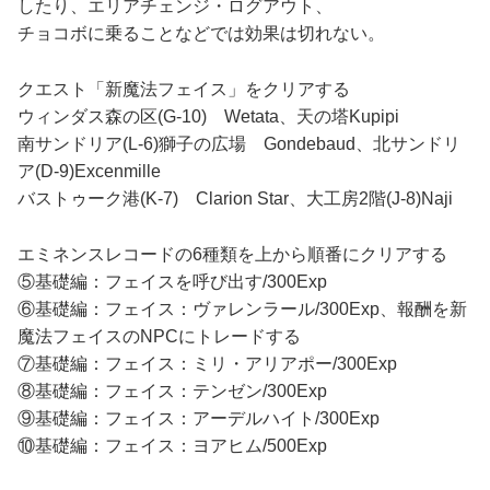
したり、エリアチェンジ・ログアウト、
チョコボに乗ることなどでは効果は切れない。
クエスト「新魔法フェイス」をクリアする
ウィンダス森の区(G-10) Wetata、天の塔Kupipi
南サンドリア(L-6)獅子の広場 Gondebaud、北サンドリ
ア(D-9)Excenmille
バストゥーク港(K-7) Clarion Star、大工房2階(J-8)Naji
エミネンスレコードの6種類を上から順番にクリアする
⑤基礎編：フェイスを呼び出す/300Exp
⑥基礎編：フェイス：ヴァレンラール/300Exp、報酬を新
魔法フェイスのNPCにトレードする
⑦基礎編：フェイス：ミリ・アリアポー/300Exp
⑧基礎編：フェイス：テンゼン/300Exp
⑨基礎編：フェイス：アーデルハイト/300Exp
⑩基礎編：フェイス：ヨアヒム/500Exp