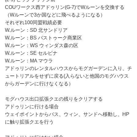
COUワークス西アドゥリン(G-7)でWルーンを交換する
（Wルーンで3か国などに飛べるようになる）
それぞれ100同盟戦績必要
W.ルーン：SD 北サンドリア
W.ルーン：BS バストゥーク商業区
W.ルーン：WS ウィンダス森の区
W.ルーン：SE セルビナ
W.ルーン：MA マウラ
アドゥリンのレンタルハウスからモグガーデンに入り、チ
ュートリアルをせずに戻る(入らないと他国のモグハウス
からガーデンに行けなくなる）
モグハウス出口拡張クエの残りをクリアする
アドゥリンに行ける場合
ウェイポイントからバス、ウィン、サンドへ移動し、HP
に触り拡張クエを行う