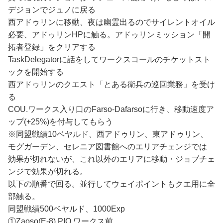
デジョンでジュノに戻る
西アドゥリンに移動、夜は幽霊出るのでサイレントオイル
必要、アドゥリンHPに触る。アドゥリンミッション「開
拓者登録」をクリアする
TaskDelegatorに話をしてワークスコールのチケットスト
ックを開始する
西アドゥリンのクエスト「とある衛兵の巡回業務」を受け
る
COU.ワークス入り口のFarso-Dafarsoに行き、移動速度ア
ップ(+25%)を付与してもらう
※同盟戦績10ベヤルド、西アドゥリン、東アドゥリン、
モグガーデン、セレニア図書館へのエリアチェンジでは
効果が切れないが、これ以外のエリアに移動・ジョブチェ
ンジで効果が切れる。
以下の順番で回る。並行してウェイポイントもクエ用に全
部触る。
同盟戦績500ベヤルド、1000Exp
①Zaoso(E-8) PIO.ワークス前