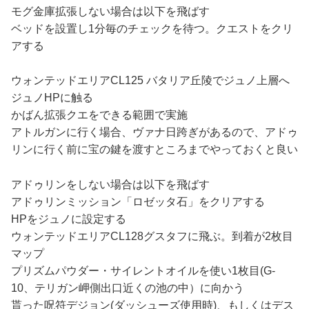
モグ金庫拡張しない場合は以下を飛ばす
ベッドを設置し1分毎のチェックを待つ。クエストをクリ
アする
ウォンテッドエリアCL125 バタリア丘陵でジュノ上層へ
ジュノHPに触る
かばん拡張クエをできる範囲で実施
アトルガンに行く場合、ヴァナ日跨ぎがあるので、アドゥ
リンに行く前に宝の鍵を渡すところまでやっておくと良い
アドゥリンをしない場合は以下を飛ばす
アドゥリンミッション「ロゼッタ石」をクリアする
HPをジュノに設定する
ウォンテッドエリアCL128グスタフに飛ぶ。到着が2枚目
マップ
プリズムパウダー・サイレントオイルを使い1枚目(G-
10、テリガン岬側出口近くの池の中）に向かう
貰った呪符デジョン(ダッシューズ使用時)、もしくはデス