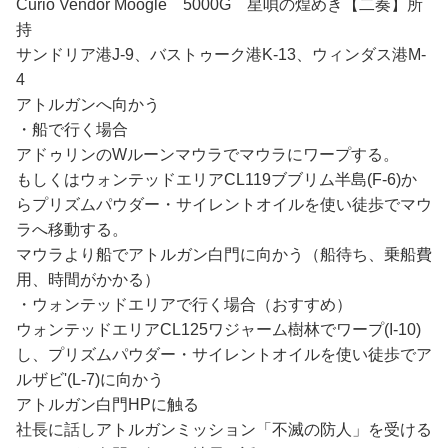
Curio Vendor Moogle 5000G 星唄の煌めき【二奏】所
持
サンドリア港J-9、バストゥーク港K-13、ウィンダス港M-
4
アトルガンへ向かう
・船で行く場合
アドゥリンのWルーンマウラでマウラにワープする。
もしくはウォンテッドエリアCL119ブブリム半島(F-6)か
らプリズムパウダー・サイレントオイルを使い徒歩でマウ
ラへ移動する。
マウラより船でアトルガン白門に向かう（船待ち、乗船費
用、時間がかかる）
・ウォンテッドエリアで行く場合（おすすめ）
ウォンテッドエリアCL125ワジャーム樹林でワープ(I-10)
し、プリズムパウダー・サイレントオイルを使い徒歩でア
ルザビ'(L-7)に向かう
アトルガン白門HPに触る
社長に話しアトルガンミッション「不滅の防人」を受ける