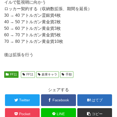
イルで監視哨に向かう
ロッカー契約する（収納数拡張、期間を延長）
30 → 40 アトルガン霊銀貨4枚
40 → 50 アトルガン黄金貨2枚
50 → 60 アトルガン黄金貨3枚
60 → 70 アトルガン黄金貨5枚
70 → 80 アトルガン黄金貨10枚
後は拡張を行う
FF11
FF11
倉庫キャラ
手順
シェアする
Twitter
Facebook
はてブ
Pocket
LINE
コピー