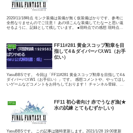
2020/11/18時点 モンク装備は装備が無く仮装備ばかりです、参考に
全然なりませんのでご注意！ あの頃こんな装備してたなーと思い返
せるように、記録として残しています。 ●現時点での感想 現時点
で、指輪と耳がひどい！（手持ち装備が...
FF11#281 黄金スコップ勲章を目
FF11
指して4＆ダイバーバスW1（お手
伝い）
YasuBBSです。 今回は「FF11#281 黄金スコップ勲章を目指して4＆
ダイバーバスW1（お手伝い）」です。 感想コメントや、やってほし
いゲームなどコメントをお待ちしております！ チャンネル登録、高
評価を頂けると...
FF11 初心者向け 赤でうなぎ漁(★
FF11
水の試練 とてもむずかしい)
YasuBBSです。 この記事は随時更新します。2021/1/28 19:00更新