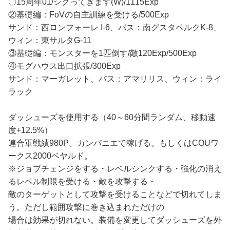
〇15周年01/シグってきます(W)/1115Exp
②基礎編：FoVの自主訓練を受ける/500Exp
サンド：西ロンフォーレ I-6、バス：南グスタベルクK-8、
ウィン：東サルタG-11
③基礎編：モンスターを1匹倒す/敵120Exp/500Exp
④モグハウス出口拡張/300Exp
サンド：マーガレット、バス：アマリリス、ウィン：ライ
ラック
ダッシューズを使用する（40～60分間ランダム、移動速
度+12.5%）
連合軍戦績980P。カンパニエで稼げる。もしくはCOUワ
ークス2000ベヤルド。
※ジョブチェンジをする・レベルシンクする・強化の消え
るレベル制限を受ける・敵を攻撃する・
敵のターゲットとして攻撃を受けることなどで切れてしま
う。ただし範囲攻撃に巻き込まれただけの
場合は効果が切れない。装備を変更してダッシューズを外