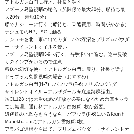
アトルガン白門に行き、社長と話す
アズーフ島監視哨の場合（船関係で最大30分、船待ち最
大20分＋乗船10分）
船でナシュモに行く（船待ち、乗船費用、時間がかかる）
ナシュモのHP、SGに触る
ナシュモを北・東に出てカダーバの浮沼をプリズムパウダ
ー・サイレントオイルを使い
アズーフ島監視哨K-9へ行く。右手沿いに進む。途中見破
りのインプがいるので注意
移送の幻灯を使ってアトルガン白門に戻り、社長と話す
ドゥブッカ島監視哨の場合（おすすめ）
アトルガン白門(H-7)→バフウラ(F-6)プリズムパウダー・
サイレントオイル→アルザダール海底遺跡群経由。
※CL128では大尉or謎の証紋が必要になるため倉庫キャラ
では無理。通行料アトルガン白銀貨1枚が必要。
遺跡群の地図をもらうなら、バフウラ(F-6)にいるKamih
Mapokhalamにアトルガン霊銀貨3枚。
アラパゴ遺構から出て、プリズムパウダー・サイレントオ