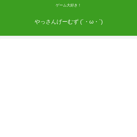
ゲーム大好き！
やっさんげーむず (´・ω・`)