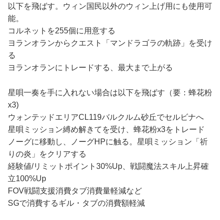
以下を飛ばす。ウィン国民以外のウィン上げ用にも使用可
能。
コルネットを255個に用意する
ヨランオランからクエスト「マンドラゴラの軌跡」を受け
る
ヨランオランにトレードする、最大まで上がる
星唄一奏を手に入れない場合は以下を飛ばす（要：蜂花粉
x3)
ウォンテッドエリアCL119バルクルム砂丘でセルビナへ
星唄ミッション縛め解きてを受け、蜂花粉x3をトレード
ノーグに移動し、ノーグHPに触る。星唄ミッション「祈
りの炎」をクリアする
経験値/リミットポイント30%Up、戦闘魔法スキル上昇確
立100%Up
FOV戦闘支援消費タブ消費量軽減など
SGで消費するギル・タブの消費額軽減