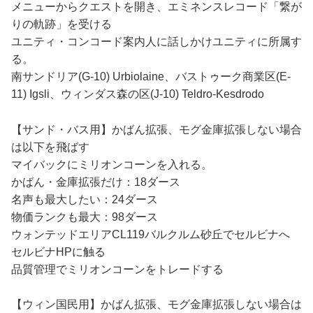
メニューからクエストを開き、エミネンスレコード「繋が
りの軌跡」を受ける
ユニティ・コンコード案内人に話しかけユニティに所属す
る。
南サンドリア(G-10) Urbiolaine、バストゥーク商業区(E-
11) Igsli、ウィンダス森の区(J-10) Teldro-Kesdrodo
【サンド・バス用】かばん拡張、モグ金庫拡張しない場合
は以下を飛ばす
マイバックにミリオンコーンを入れる。
かばん・金庫拡張だけ：18ダース
名声も最大したい：24ダース
物価ランクも最大：98ダース
ウォンテッドエリアCL119バルクルム砂丘でセルビナへ
セルビナHPに触る
品質管理でミリオンコーンをトレードする
【ウィン国民用】かばん拡張、モグ金庫拡張しない場合は