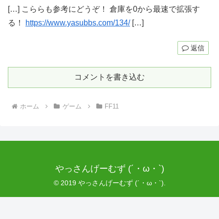
[…] こららも参考にどうぞ！ 倉庫を0から最速で拡張す
る！
https://www.yasubbs.com/134/
[…]
返信
コメントを書き込む
ホーム
ゲーム
FF11
やっさんげーむず (´・ω・`)
© 2019 やっさんげーむず (´・ω・`).