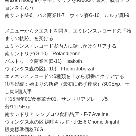
Artisan Moogleからモグサックを9980Gで購入、呪符デジ
ョンをもらう
南サンドM-6、バス商業H-7、ウィン森G-10、ルルデ庭I-9
メニューからクエストを開き、エミレンスレコードの「始
まりの軌跡」を受ける
エミネンス・レコード案内人に話しかけクリアする
南サンドリア(G-10) Rolandienne
バストゥーク商業区(E-11) Isakoth
ウィンダス森の区(J-10) Fhelm Jobeizat
エミネンスレコードの6種類を上から順番にクリアする
①基礎編：始まりの軌跡（最初に必ず達成）/300Exp、干
し肉6個入手
〇15周年01/食事革命01、サンドリアグレープ5
分/1115Exp
南サンドリア レンブロワ食料品店・F-7 Aveline
ウィンダス水の区 調理ギルド・北E-8 Chomo Jinjahl
販売標準価格76G