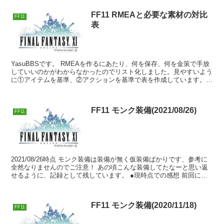
FF11 RMEAと必要な素材の対比
FF11
表
YasuBBSです。 RMEAを作るにあたり、何を保存、何を金策で手放
していいのかがわからなかったのでリスト化しました。見やすいよう
に①アイテムを基準、②アクションを基準で表を作成しています。
誤字・脱字・意味不明な文章などにな...
FF11 モンク装備(2021/08/26)
FF11
2021/08/26時点 モンク装備は装備が無く仮装備ばかりです、参考に
全然なりませんのでご注意！ あの頃こんな装備してたなーと思い返
せるように、記録として残しています。 ●現時点での感想 前回に比
べ、指が少しまともに…...
FF11 モンク装備(2020/11/18)
FF11