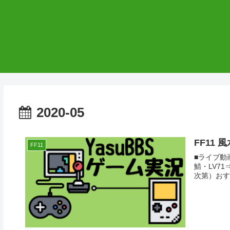
2020-05
FF11
FF11
■ライブ動画
鯖・LV71⇒ in ビス
次第）おすす