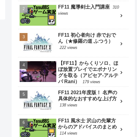
FF11 魔導剣士入門講座
310
views
FF11 初心者向け 赤でおで
ん（★修羅の道 ふつう）
222 views
【FF11】からくりソロ、ほ
ぼ放置プレイでエポナリン
グを取る（アビセア-アルテ
パ Rani）
179 views
FF11 2021年度版！ 名声の
具体的なおすすめな上げ方
138 views
FF11 風水士 沢山の先輩方
からのアドバイスのまとめ
114 views