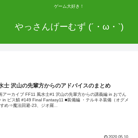
ゲーム大好き！
やっさんげーむず (´・ω・`)
 風水士 沢山の先輩方からのアドバイスのまとめ
アーカイブ FF11 風水士#1 沢山の先輩方からの講義編 in おでん
鯖 #149 Final Fantasy11 ■装備編 ・テルキネ装備（オグメ
め⇒魔法回避-23、ジオ羅...
2020.05.10