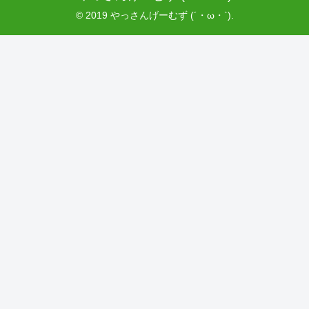
© 2019 やっさんげーむず (´・ω・`).