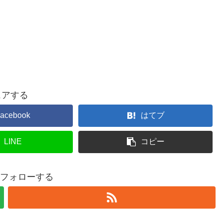
ェアする
acebook
はてブ
LINE
コピー
sをフォローする