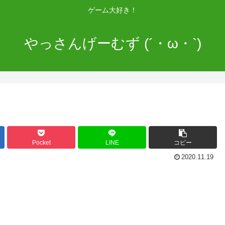
ゲーム大好き！
やっさんげーむず (´・ω・`)
Pocket
LINE
コピー
2020.11.19