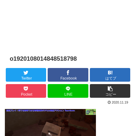
o1920108014848518798
Twitter
Facebook
はてブ
Pocket
LINE
コピー
2020.11.19