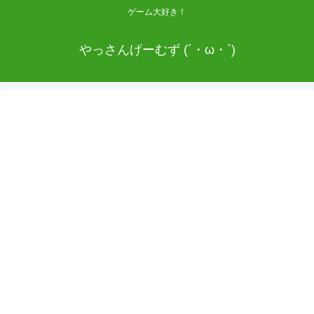
ゲーム大好き！
やっさんげーむず (´・ω・`)