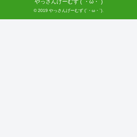
やっさんげーむず (´・ω・`)
© 2019 やっさんげーむず (´・ω・`).