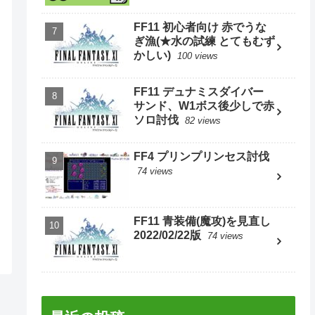
FF11 初心者向け 赤でうな
ぎ漁(★水の試練 とてもむず
かしい)
100 views
FF11 デュナミスダイバー
サンド、W1ボス後少しで赤
ソロ討伐
82 views
FF4 プリンプリンセス討伐
74 views
FF11 青装備(魔攻)を見直し
2022/02/22版
74 views