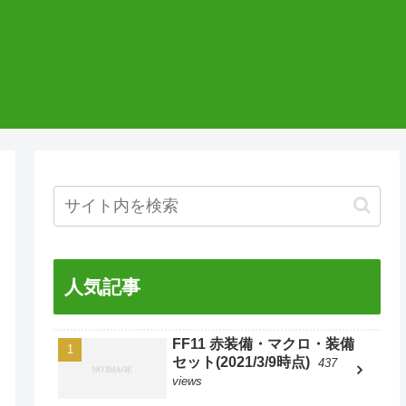
人気記事
FF11 赤装備・マクロ・装備
セット(2021/3/9時点)
437
views