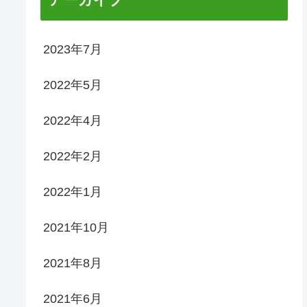
2023年7月
2022年5月
2022年4月
2022年2月
2022年1月
2021年10月
2021年8月
2021年6月