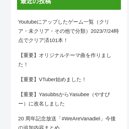
最近の投稿
Youtubeにアップしたゲーム一覧（クリ
ア・未クリア・その他で分類）2023/7/24時
点でクリア済101本！
【重要】オリジナルテーマ曲を作りまし
た！
【重要】VTuber始めました！
【重要】YasubbsからYasubee（やすび
ー）に改名しました
20 周年記念放送「#WeAreVanadiel」今後
の追加内容まとめ