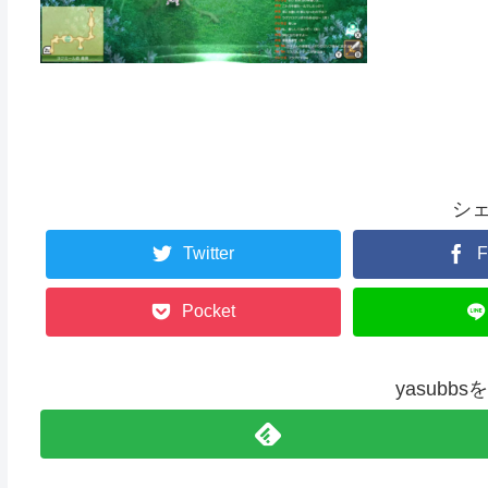
シ
Twitter
F
Pocket
yasubb