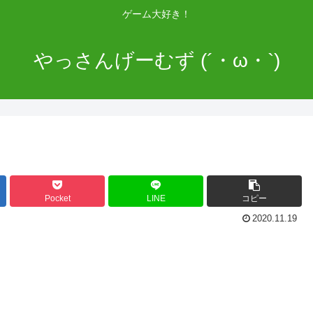
ゲーム大好き！
やっさんげーむず (´・ω・`)
Pocket
LINE
コピー
2020.11.19