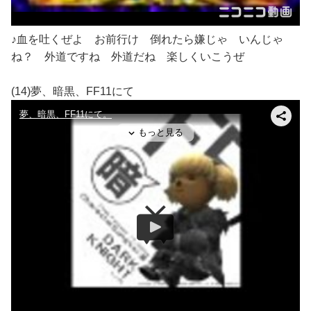
♪血を吐くぜよ お前行け 倒れたら嫌じゃ いんじゃ
ね？ 外道ですね 外道だね 楽しくいこうぜ
(14)夢、暗黒、FF11にて