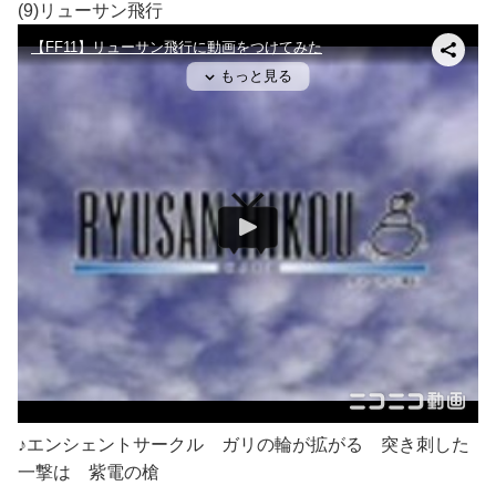
(9)リューサン飛行
♪エンシェントサークル ガリの輪が拡がる 突き刺した
一撃は 紫電の槍