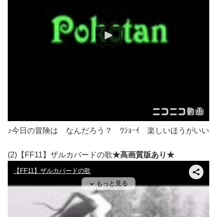
♪今日の冒険は なんだろう？ ﾜｼｮｰｲ 楽しいほうがいい
(2)【FF11】ザルカバードの歌
★高画質版あり★