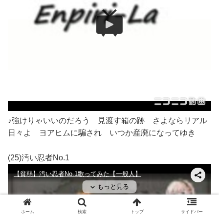
♪強けりゃいいのだろう 見渡す箱の跡 さよならリアル
日々よ ヨアヒムに騙され いつか産廃になってゆき
(25)汚い忍者No.1
ホーム
検索
トップ
サイドバー