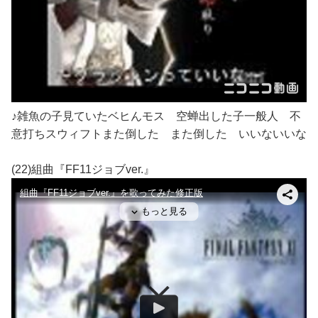
♪雑魚の子見ていたベヒんモス 空蝉出した子一般人 不
意打ちスウィフトまた倒した また倒した いいないいな
(22)組曲『FF11ジョブver.』