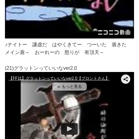
♪ナイトー 謙虚だ はやくきてー つーいた 盾きた
メイン盾～ おーれーの 怒りが 有頂天～
(21)グラットンっていいなver2.0