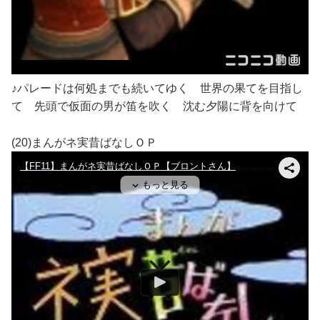
♪パレードは何処までも続いてゆく 世界の果てを目指し
て 先頭で仮面の男が笛を吹く 沈む夕陽に背を向けて
(20)まんがネ実昔ばなしＯＰ