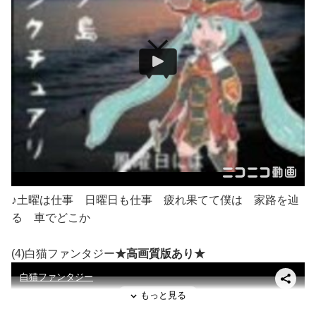
♪土曜は仕事 日曜日も仕事 疲れ果てて僕は 家路を辿
る 車でどこか
(4)白猫ファンタジー
★高画質版あり★