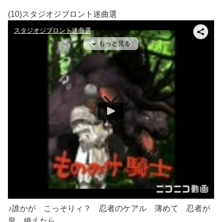
(10)スタジオジブロント迷曲選
♪誰かが こっそりィ？ 忍者のケアル 薄めて 忍者が
息 絶えたら