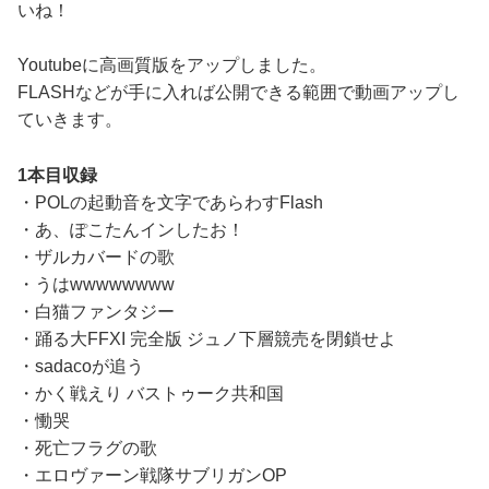
いね！
Youtubeに高画質版をアップしました。
FLASHなどが手に入れば公開できる範囲で動画アップし
ていきます。
1本目収録
・POLの起動音を文字であらわすFlash
・あ、ぽこたんインしたお！
・ザルカバードの歌
・うはwwwwwwww
・白猫ファンタジー
・踊る大FFXI 完全版 ジュノ下層競売を閉鎖せよ
・sadacoが追う
・かく戦えり バストゥーク共和国
・慟哭
・死亡フラグの歌
・エロヴァーン戦隊サブリガンOP