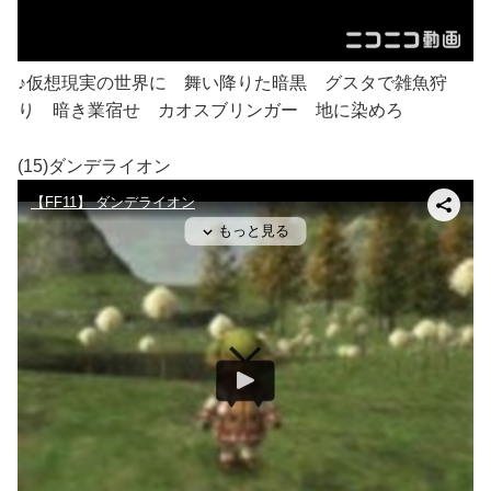
♪仮想現実の世界に 舞い降りた暗黒 グスタで雑魚狩
り 暗き業宿せ カオスブリンガー 地に染めろ
(15)ダンデライオン