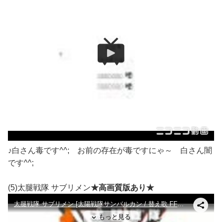
♪白さん毒です^^; お前の存在が毒ですにゃ～ 白さん闇
です^^;
(5)太腿戦隊 サブリメン
★高画質版あり★