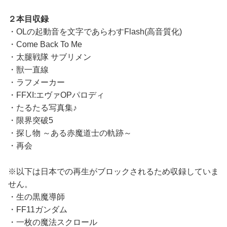
２本目収録
・OLの起動音を文字であらわすFlash(高音質化)
・Come Back To Me
・太腿戦隊 サブリメン
・獣一直線
・ラフメーカー
・FFXI:エヴァOPパロディ
・たるたる写真集♪
・限界突破5
・探し物 ～ある赤魔道士の軌跡～
・再会
※以下は日本での再生がブロックされるため収録していま
せん。
・生の黒魔導師
・FF11ガンダム
・一枚の魔法スクロール