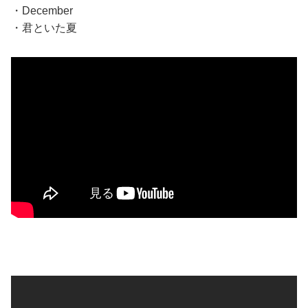
・December
・君といた夏