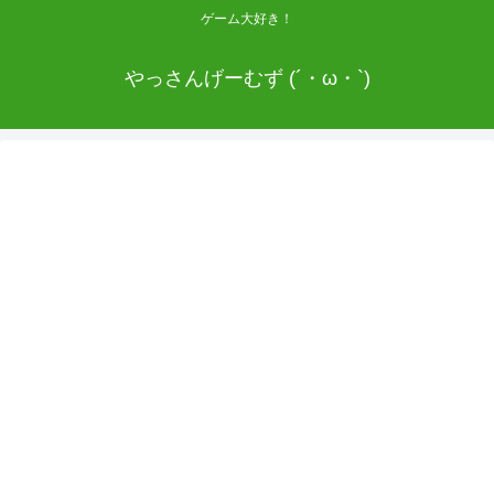
ゲーム大好き！
やっさんげーむず (´・ω・`)