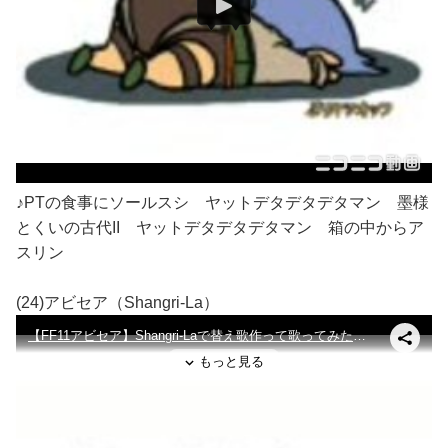
♪PTの食事にソールスシ ヤットデタデタデタマン 墨様
とくいの古代II ヤットデタデタデタマン 箱の中からア
スリン
(24)アビセア（Shangri-La）