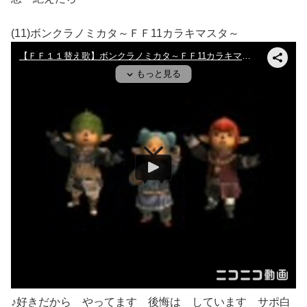
(11)ボンクラノミカタ～ＦＦ11カラキマスタ～
♪好きだから やってます 後悔は しています サポ白