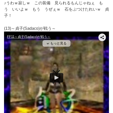
♪うわｗ寂しｗ この装備 見られるもんじゃねぇ も
う いいよｗ もう うぜぇｗ 石をぶつけたれいｗ 貞
子！
(13)～貞子(Sadaco)が戦う～