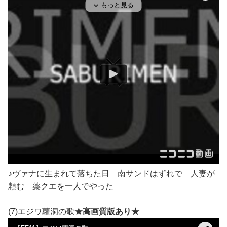
♪ヴァナに生まれて落ちた日 南サンドはずれで 人妻が
頼む 薬クエを一人でやった
(7)エジワ蘿洞の歌
★高画質版あり★