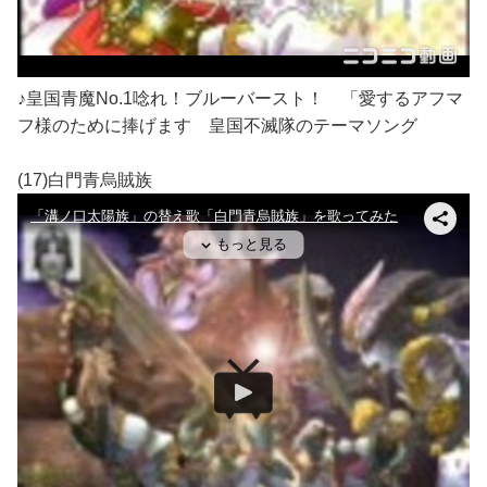
♪皇国青魔No.1唸れ！ブルーバースト！ 「愛するアフマ
フ様のために捧げます 皇国不滅隊のテーマソング
(17)白門青烏賊族