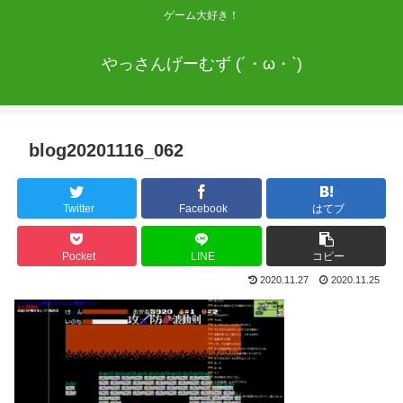
ゲーム大好き！
やっさんげーむず (´・ω・`)
blog20201116_062
Twitter
Facebook
はてブ
Pocket
LINE
コピー
2020.11.27
2020.11.25