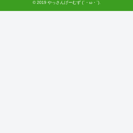
© 2019 やっさんげーむず (´・ω・`).