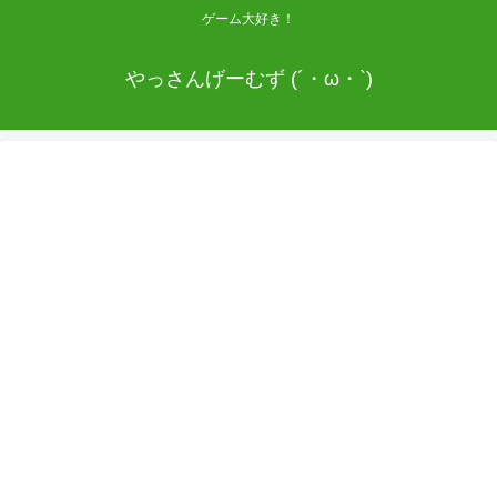
ゲーム大好き！
やっさんげーむず (´・ω・`)