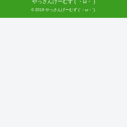
やっさんげーむず (´・ω・`)
© 2019 やっさんげーむず (´・ω・`).