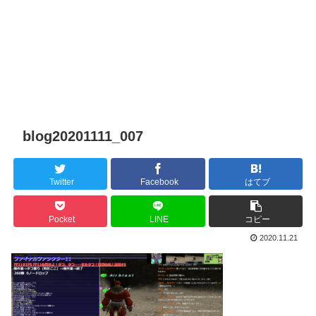
blog20201111_007
Twitter
Facebook
はてブ
Pocket
LINE
コピー
2020.11.21