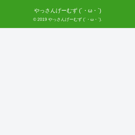
やっさんげーむず (´・ω・`)
© 2019 やっさんげーむず (´・ω・`).