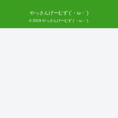
やっさんげーむず (´・ω・`)
© 2019 やっさんげーむず (´・ω・`).