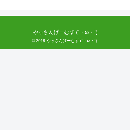
やっさんげーむず (´・ω・`)
© 2019 やっさんげーむず (´・ω・`).