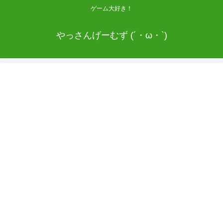
ゲーム大好き！
やっさんげーむず (´・ω・`)