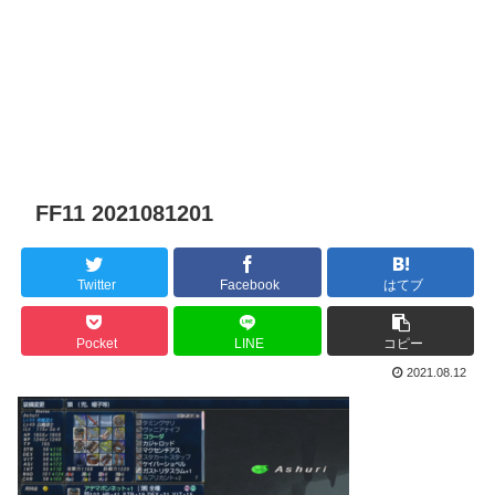
FF11 2021081201
Twitter
Facebook
はてブ
Pocket
LINE
コピー
2021.08.12