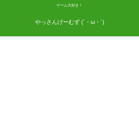
ゲーム大好き！
やっさんげーむず (´・ω・`)