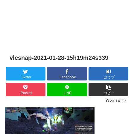
vlcsnap-2021-01-28-15h19m24s339
Twitter
Facebook
はてブ
Pocket
LINE
コピー
2021.01.28