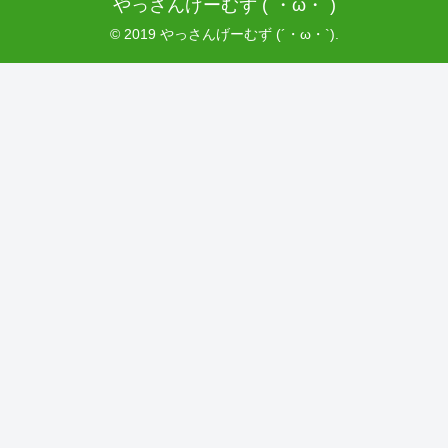
やっさんげーむず (´・ω・`)
© 2019 やっさんげーむず (´・ω・`).