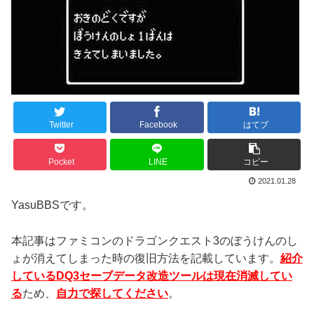
Twitter
Facebook
はてブ
Pocket
LINE
コピー
2021.01.28
YasuBBSです。
本記事はファミコンのドラゴンクエスト3のぼうけんのし
ょが消えてしまった時の復旧方法を記載しています。
紹介
しているDQ3セーブデータ改造ツールは現在消滅してい
る
ため、
自力で探してください
。