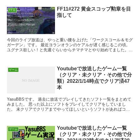
FF11#272 黄金スコップ勲章を目
FF11
指して
今回のライブ放送は、やっと重い腰を上げた「ワークスコール＆モグ
ガーデン」です。 最近ヨランオランのケアルが遅く感じるこの頃。
ユグナス欲しい！と先週ぐらいからチマチマとやり始めてました。
残っているワークスコール… ・パイオニア...
Youtubeで放送したゲーム一覧
ゲーム
（クリア・未クリア・その他で分
類）2022/1/14時点でクリア済47
本
YasuBBSです。 過去に放送でプレイしてきたソフト一覧をまとめて
みました。 思った以上にソフトをプレイしてクリアをしていまし
た。 未クリアでクリアまでやってほしいというソフトがあればコメ
ントください！ YasuBBS G...
Youtubeで放送したゲーム一覧
ゲーム
（クリア・未クリア・その他で分