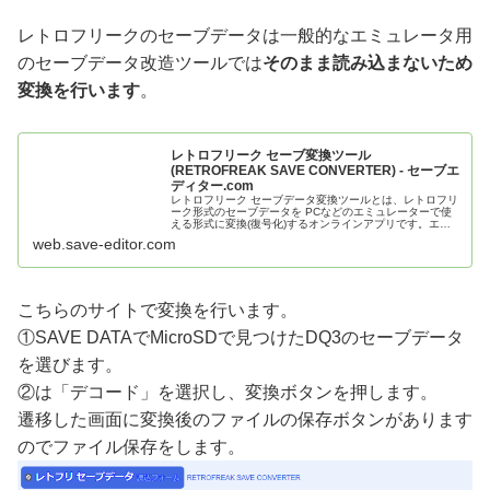
レトロフリークのセーブデータは一般的なエミュレータ用
のセーブデータ改造ツールでは
そのまま読み込まないため
変換を行います
。
レトロフリーク セーブ変換ツール
(RETROFREAK SAVE CONVERTER) - セーブエ
ディター.com
レトロフリーク セーブデータ変換ツールとは、レトロフリ
ーク形式のセーブデータを PCなどのエミュレーターで使
える形式に変換(復号化)するオンラインアプリです。エミ
ュレーターで使っているセーブデータをレトロフリーク形
web.save-editor.com
式に変換(符号化)する事も出来ます。吸い出して変換した
セーブデータは改造する事も出来ます。 RETROFR...
こちらのサイトで変換を行います。
①SAVE DATAでMicroSDで見つけたDQ3のセーブデータ
を選びます。
②は「デコード」を選択し、変換ボタンを押します。
遷移した画面に変換後のファイルの保存ボタンがあります
のでファイル保存をします。