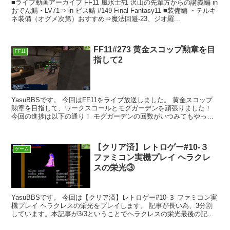
■ライブ動画アーカイブ FF11 風水士#1 沢山の先輩方からの講義編 in
おでん鯖・LV71⇒ in ビス鯖 #149 Final Fantasy11 ■装備編 ・テルキ
ネ装備（オグメ次第）おすすめ⇒魔法回避-23、ジオ羅...
FF11#273 黄金スコップ勲章を目
FF11
指して2
YasuBBSです。 今回はFF11をライブ放送しました。 黄金スコップ
勲章を目指して、ワークスコールとモグガーデンを頑張りました！
今回の進捗は以下の通り！ モグガーデンの回数がいつみてもやっぱ
り異常！ モンスターも3か...
【クリア済】レトロゲー#10-３
ゲーム
ファミコン実機プレイ ヘラクレ
スの栄光③
YasuBBSです。 今回は【クリア済】レトロゲー#10-３ ファミコン実
機プレイ ヘラクレスの栄光をプレイします。 記事が長い為、3分割
しています。本記事が3/3ということでヘラクレスの栄光最後の記事
になります。 感想コメン...